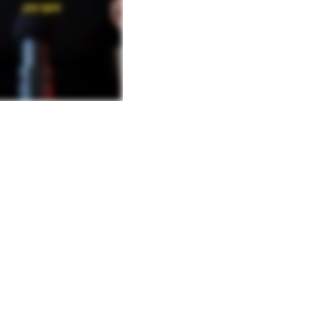
ra o renovación
pón)