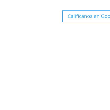
Califícanos en Go
¡Gracias por ser parte de esta historia
Atentamente:
Equipo de Tupi Hosting