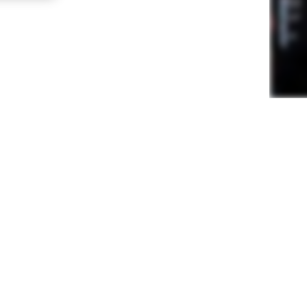
n de Descuento para tu próxima comp
¡Solamente debes calificarnos en TrustPilot y Google!
 tardas menos de 3 minutos, no olvides avisarnos para enviarte tu cu
⭐⭐⭐⭐⭐