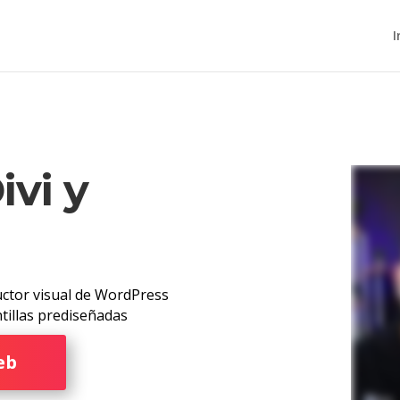
I
ivi y
uctor visual de WordPress
ntillas prediseñadas
eb